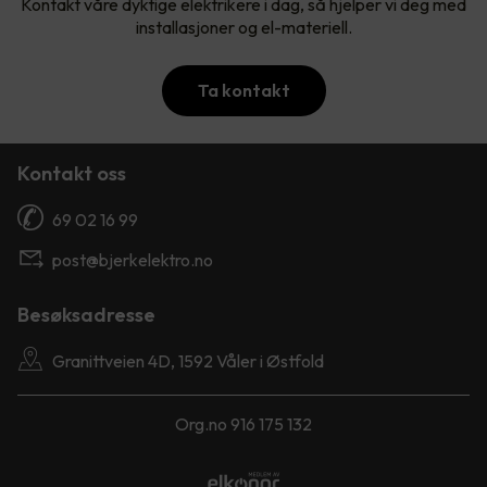
Kontakt våre dyktige elektrikere i dag, så hjelper vi deg med
installasjoner og el-materiell.
Ta kontakt
Kontakt oss
69 02 16 99
post@bjerkelektro.no
Besøksadresse
Granittveien 4D, 1592 Våler i Østfold
Org.no 916 175 132