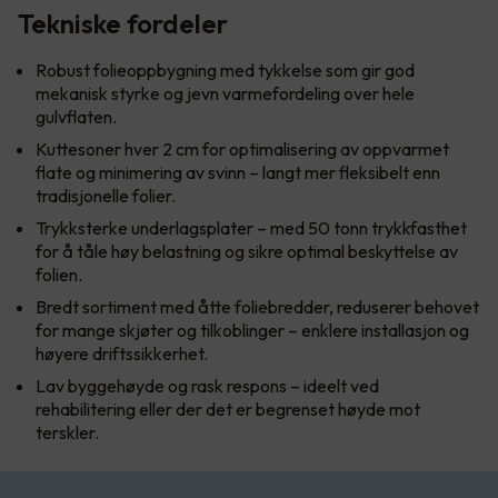
Tekniske fordeler
Robust folieoppbygning med tykkelse som gir god
mekanisk styrke og jevn varmefordeling over hele
gulvflaten.
Kuttesoner hver 2 cm for optimalisering av oppvarmet
flate og minimering av svinn – langt mer fleksibelt enn
tradisjonelle folier.
Trykksterke underlagsplater – med 50 tonn trykkfasthet
for å tåle høy belastning og sikre optimal beskyttelse av
folien.
Bredt sortiment med åtte foliebredder, reduserer behovet
for mange skjøter og tilkoblinger – enklere installasjon og
høyere driftssikkerhet.
Lav byggehøyde og rask respons – ideelt ved
rehabilitering eller der det er begrenset høyde mot
terskler.