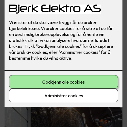
Vi utfører service og installasjonarbeider på alle
anleggstyper innen bolig og næring.