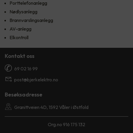
Porttelefonanlegg
Nødlysanlegg
Brannvarslingsanlegg
AV-anlegg
Elkontroll
Kontakt oss
69 02 16 99
post@bjerkelektro.no
Besøksadresse
Granittveien 4D, 1592 Våler i Østfold
Org.no 916 175 132