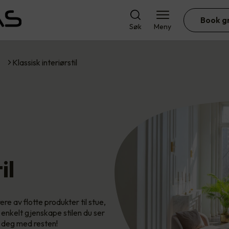
Book g
Søk
Meny
Klassisk interiørstil
il
ere av flotte produkter til stue,
 enkelt gjenskape stilen du ser
vi deg med resten!