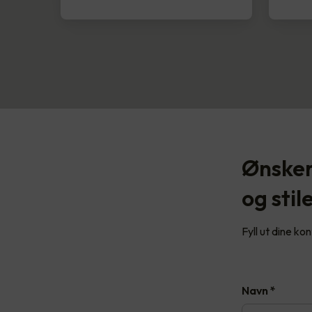
Ønsker
og stil
Fyll ut dine ko
Navn
*