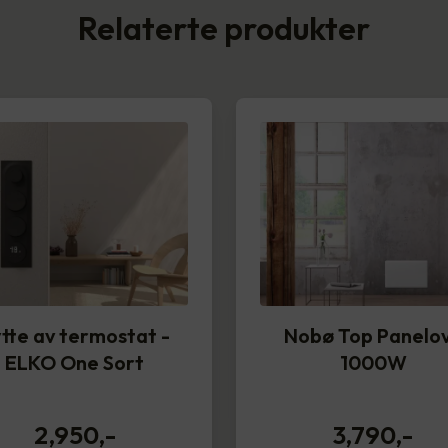
Relaterte produkter
tte av termostat -
Nobø Top Panelo
ELKO One Sort
1000W
2,950
,-
3,790
,-