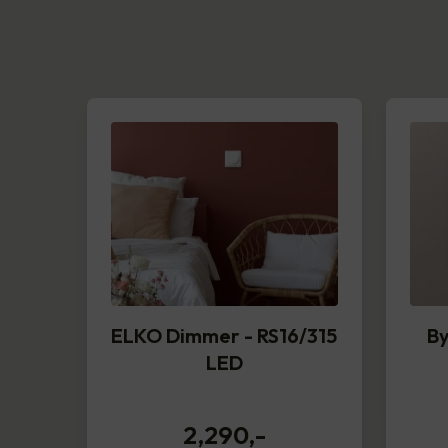
ELKO Dimmer - RS16/315
By
LED
2,290
,-