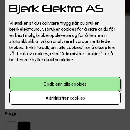
6 stk hvite LED downlights
rehab inkl. LED dimmer
Ferdig montert - Junistar ECO 2700 m/ LED
dimmer, fra SG Armaturen.
Flott LED downlight med 42 graders spredning og 30
graders vipp i to retninger til innendørs bruke, inkl. LED
dimmer.
Farge