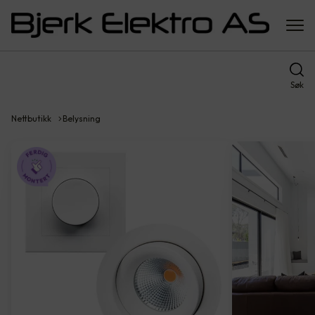
Søk
Nettbutikk
Belysning