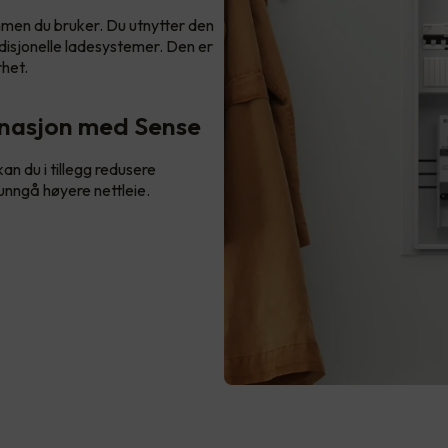
mmen du bruker. Du utnytter den
isjonelle ladesystemer. Den er
rhet.
inasjon med Sense
n du i tillegg redusere
 unngå høyere nettleie.