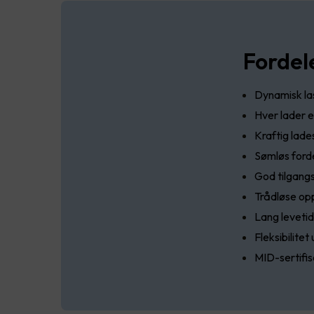
Fordel
Dynamisk la
Hver lader e
Kraftig lade
Sømløs forde
God tilgangs
Trådløse opp
Lang leveti
Fleksibilite
MID-sertifis