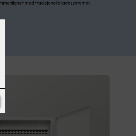
mmenlignet med tradisjonelle ladesystemer.