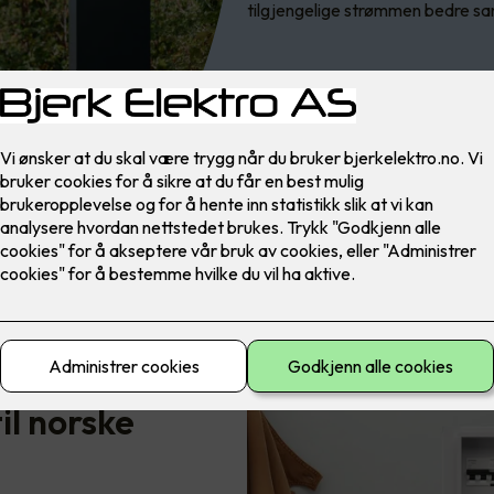
tilgjengelige strømmen bedre sa
il norske