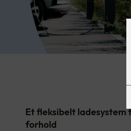
Et fleksibelt ladesystem t
forhold