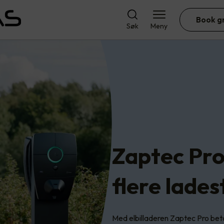
Book g
Søk
Meny
tec Pro - når du tren…
Zaptec Pro
flere lade
Med elbilladeren Zaptec Pro bet