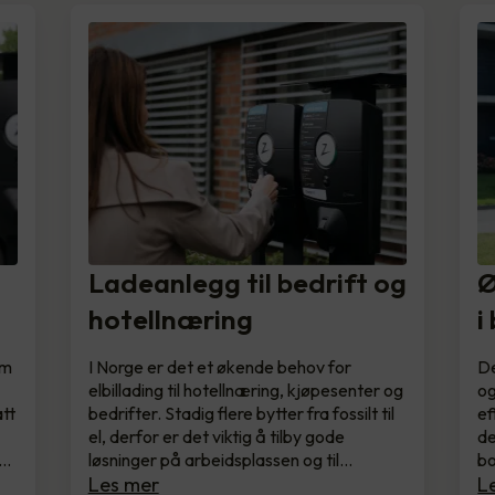
Ladeanlegg til bedrift og
Ø
hotellnæring
i
om
I Norge er det et økende behov for
De
elbillading til hotellnæring, kjøpesenter og
og
tt
bedrifter. Stadig flere bytter fra fossilt til
ef
el, derfor er det viktig å tilby gode
de
u…
løsninger på arbeidsplassen og til…
bo
Les mer
L