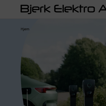
Hjem
Tjenester
Næring
Elbillading
Zap