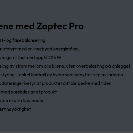
ene med Zaptec Pro
st- og fasebalansering.
r utstyrt med en innebygd energimåler.
stasjon – lad med opptil 22 kW
ling av strøm mellom alle bilene, uten overbelasting på anlegget.
styring – enkel kontroll av hvem som benytter seg av laderen.
dateringer betyr at produktet ditt blir bedre med tiden.
d med norskdesignet produkt.
t uten ekstra kostnader
ert nøyaktighet