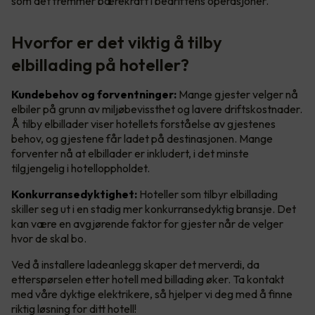
som det fremmer bærekraft i bedriftens operasjoner.
Hvorfor er det viktig å tilby
elbillading på hoteller?
Kundebehov og forventninger:
Mange gjester velger nå
elbiler på grunn av miljøbevissthet og lavere driftskostnader.
Å tilby elbillader viser hotellets forståelse av gjestenes
behov, og gjestene får ladet på destinasjonen. Mange
forventer nå at elbillader er inkludert, i det minste
tilgjengelig i hotelloppholdet.
Konkurransedyktighet:
Hoteller som tilbyr elbillading
skiller seg ut i en stadig mer konkurransedyktig bransje. Det
kan være en avgjørende faktor for gjester når de velger
hvor de skal bo.
Ved å installere ladeanlegg skaper det merverdi, da
etterspørselen etter hotell med billading øker. Ta kontakt
med våre dyktige elektrikere, så hjelper vi deg med å finne
riktig løsning for ditt hotell!