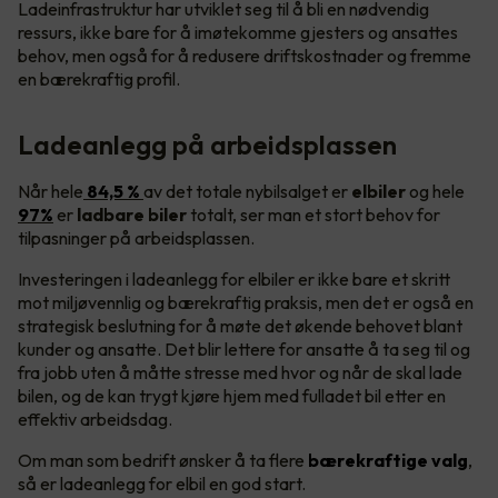
Ladeinfrastruktur har utviklet seg til å bli en nødvendig
ressurs, ikke bare for å imøtekomme gjesters og ansattes
behov, men også for å redusere driftskostnader og fremme
en bærekraftig profil.
Ladeanlegg på arbeidsplassen
Når hele
84,5 %
av det totale nybilsalget er
elbiler
og hele
97%
er
ladbare biler
totalt, ser man et stort behov for
tilpasninger på arbeidsplassen.
Investeringen i ladeanlegg for elbiler er ikke bare et skritt
mot miljøvennlig og bærekraftig praksis, men det er også en
strategisk beslutning for å møte det økende behovet blant
kunder og ansatte. Det blir lettere for ansatte å ta seg til og
fra jobb uten å måtte stresse med hvor og når de skal lade
bilen, og de kan trygt kjøre hjem med fulladet bil etter en
effektiv arbeidsdag.
Om man som bedrift ønsker å ta flere
bærekraftige valg
,
så er ladeanlegg for elbil en god start.