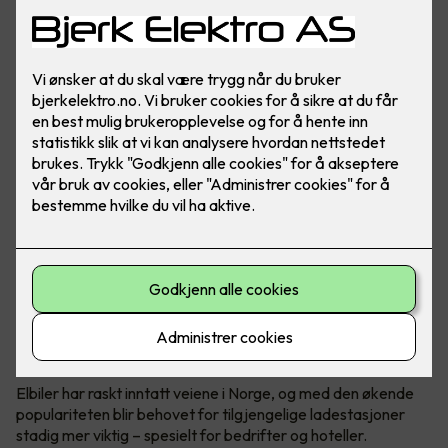
Elbil er fremtiden. Gjør hverdagen til ansatte og gjester
enklere ved å installere ladeanlegg på arbeidsplassen.
Foto: Marthe Thu (Zaptec)
Utskifting til elbiler
Elbiler har raskt inntatt veiene i Norge, og med den økende
populariteten blir behovet for tilgjengelige ladestasjoner
stadig mer viktig – spesielt for bedrifter og hoteller.