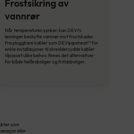
Frostsikring av
vannrør
Når temperaturen synker, kan DEVI’s
løsninger beskytte vannrør mot frostskader.
Fra pluggbare kabler som DEVIpipeheat™ for
enkle installasjoner til skreddersydde kabler
tilpasset ulike behov, finnes det alternativer
for både helårsboliger og fritidsboliger.
dukter som
parasjon eller