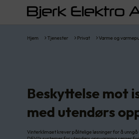
Hjem
Tjenester
Privat
Varme og varmep
Beskyttelse mot i
med utendørs op
Vinterklimaet krever pålitelige løsninger for å unngå u
DEVI’s systemer for utendørs oppvarming sørger for