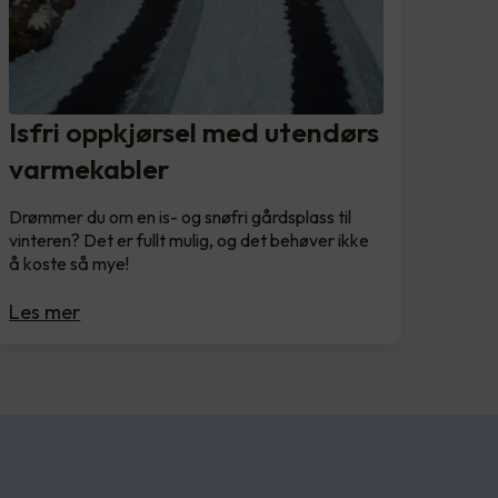
Isfri oppkjørsel med utendørs
varmekabler
Drømmer du om en is- og snøfri gårdsplass til
vinteren? Det er fullt mulig, og det behøver ikke
å koste så mye!
Les mer