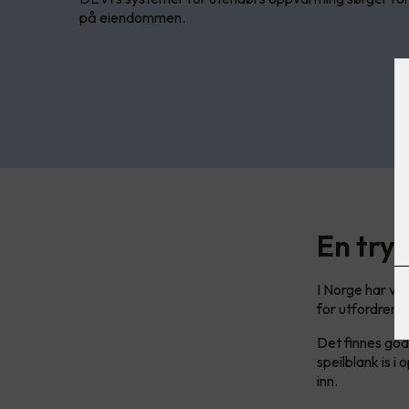
på eiendommen.
En try
I Norge har vi
for utfordrende
Det finnes gode
speilblank is 
inn.