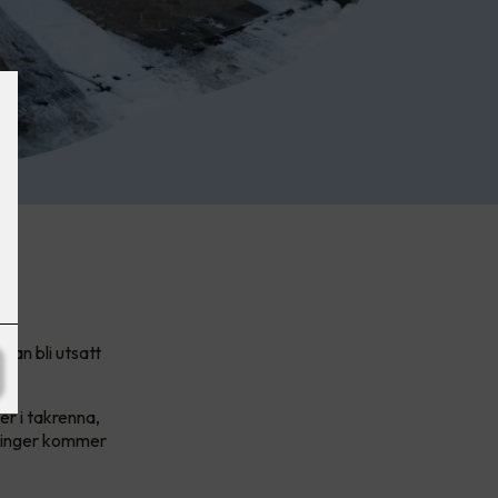
man bli utsatt
er i takrenna,
øsninger kommer