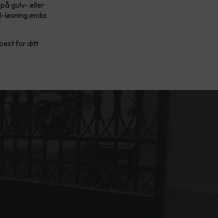
på gulv- eller
I-løsning enda
est for ditt