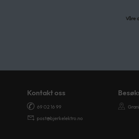
Våre d
Kontakt oss
Besøk
69 02 16 99
Grani
post@bjerkelektro.no