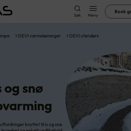
Book g
Søk
Meny
umpe
DEVI varmeløsninger
DEVI utendørs
s og snø
pvarming
tfordringer knyttet til is og snø.
 trygghet og enkelt vedlikehold