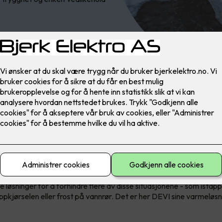
gg og mer komfortabel vinter
 et ganske tøft vinterklima. Med mye snø og is på eiendommen kan 
, og til og med farlige situasjoner i hverdagen.
 løsninger for å forhindre flere av disse situasjonene - som istapp
i oppkjørselen eller frost på vannrør. Det er her DEVI sine varmel