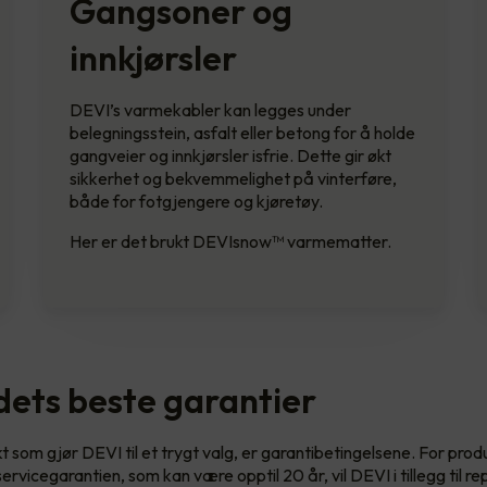
Gangsoner og
innkjørsler
DEVI’s varmekabler kan legges under
belegningsstein, asfalt eller betong for å holde
gangveier og innkjørsler isfrie. Dette gir økt
sikkerhet og bekvemmelighet på vinterføre,
både for fotgjengere og kjøretøy.
Her er det brukt DEVIsnow™ varmematter.
ets beste garantier
t som gjør DEVI til et trygt valg, er garantibetingelsene. For pro
servicegarantien, som kan være opptil 20 år, vil DEVI i tillegg til re