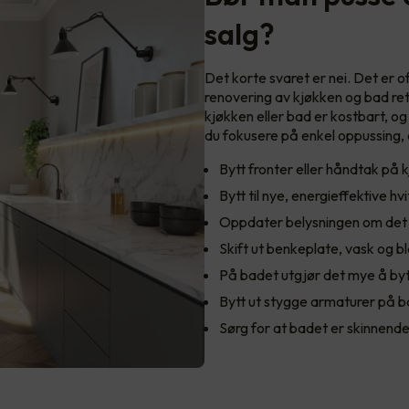
salg?
Det korte svaret er nei. Det er o
renovering av kjøkken og bad rett
kjøkken eller bad er kostbart, og
du fokusere på enkel oppussing,
Bytt fronter eller håndtak på 
Bytt til nye, energieffektive 
Oppdater belysningen om det 
Skift ut benkeplate, vask og b
På badet utgjør det mye å by
Bytt ut stygge armaturer på 
Sørg for at badet er skinnende 