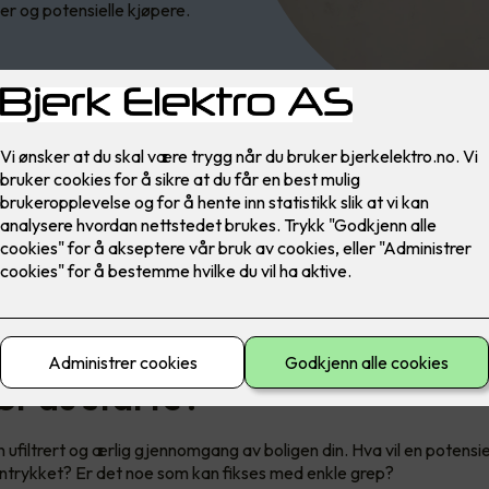
er og potensielle kjøpere.
inger kan gi deg langt høyere salgspris, mens andre investeringer
er til og med rent tap. Vi har samlet noen viktige tips og råd til hva
øre før et boligsalg.
ør du starte?
ufiltrert og ærlig gjennomgang av boligen din. Hva vil en potensiel
nntrykket? Er det noe som kan fikses med enkle grep?