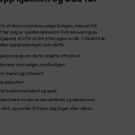
fte at disse rommene selger boligen, men en full
 før salg er sjelden lønnsomt. Full renovering av
 kjøpere vil ofte endre etter egen smak. I stedet kan
 eller oppgraderinger som dette:
kjøkkenskap om dette vil løfte uttrykket.
hvitevarer som selges med boligen.
er mørkt og utdatert.
landebatteri.
tte baderomsmøbel og speil.
badet med moderne servantkran og rainshower.
rent, og vurder å friske opp fuger eller silikon.