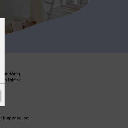
 gir dårlig
 som faktisk
l kjøper se, og