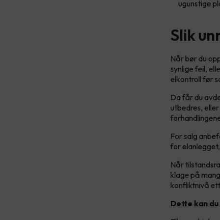
ugunstige pl
Slik u
Når bør du opp
synlige feil, e
elkontroll før 
Da får du avdek
utbedres, eller
forhandlingen
For salg anbef
for elanlegget
Når tilstandsr
klage på mangl
konfliktnivå et
Dette kan du