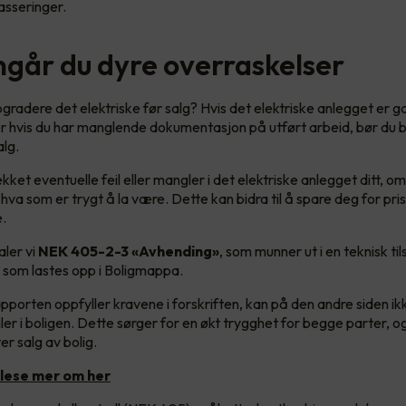
asseringer.
nngår du dyre overraskelser
gradere det elektriske før salg? Hvis det elektriske anlegget er 
ller hvis du har manglende dokumentasjon på utført arbeid, bør du b
salg.
ket eventuelle feil eller mangler i det elektriske anlegget ditt, 
 hva som er trygt å la være. Dette kan bidra til å spare deg for pris
e.
aler vi
NEK 405-2-3 «Avhending»
, som munner ut i en teknisk t
, som lastes opp i Boligmappa.
apporten oppfyller kravene i forskriften, kan på den andre siden i
er i boligen. Dette sørger for en økt trygghet for begge parter, og
ter salg av bolig.
 lese mer om her