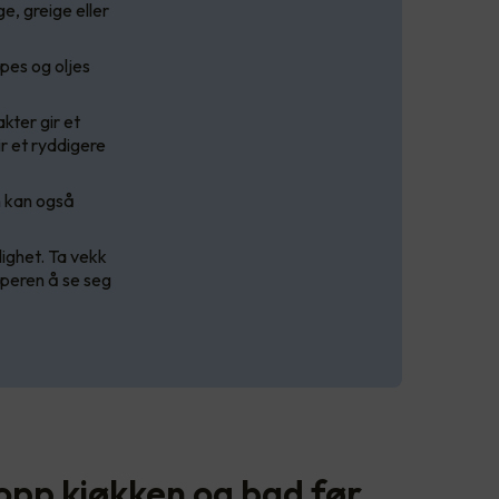
e, greige eller
ipes og oljes
kter gir et
r et ryddigere
n kan også
ilighet. Ta vekk
øperen å se seg
opp kjøkken og bad før