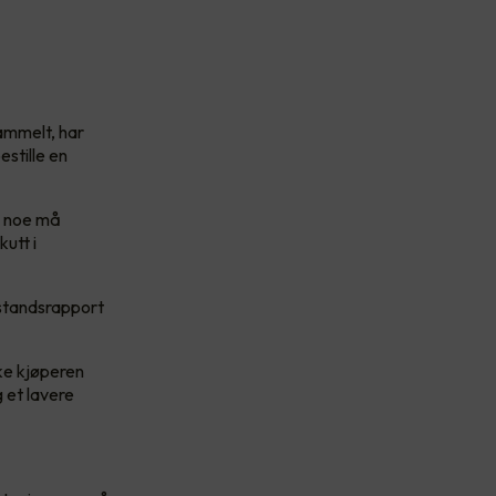
gammelt, har
estille en
om noe må
kutt i
ilstandsrapport
kke kjøperen
 et lavere