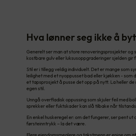
Hva lønner seg ikke å byt
Generelt ser man at store renoveringsprosjekter og st
kostbare gulv eller luksusoppgraderinger sjelden gir f
Stil er i tillegg veldig individuelt. Det er mange som 
leilighet med et nyoppusset bad eller kjøkken - som de 
et tapsprosjekt å pusse det opp på nytt. La heller de n
egen stil.
Unngå overfladisk oppussing som skjuler feil med bo
sprekker eller fuktskader kan slå tilbake når tilsta
En enkel huskeregel er: om det fungerer, ser pent ut o
førsteinntrykk – la det være.
Flere eiendomsmeglere og takstmenn er enige om at 