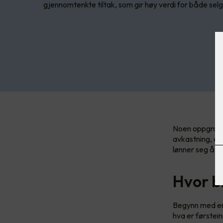
gjennomtenkte tiltak, som gir høy verdi for både selg
Noen oppgrader
avkastning, ell
lønner seg å gj
Hvor b
Begynn med en 
hva er førstei