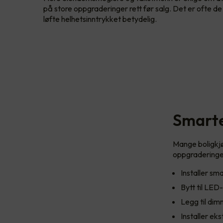
på store oppgraderinger rett før salg. Det er ofte 
løfte helhetsinntrykket betydelig.
Smarte
Mange boligkjø
oppgraderinger
Installer s
Bytt til LED
Legg til dim
Installer ek