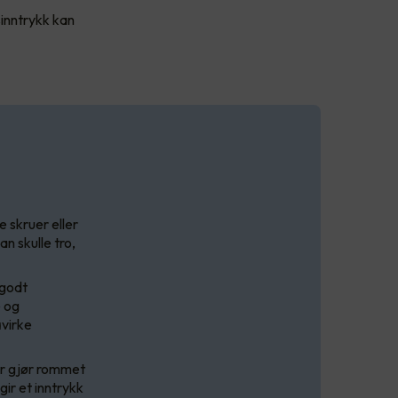
sinntrykk kan
e skruer eller
n skulle tro,
 godt
é og
åvirke
ger gjør rommet
ir et inntrykk