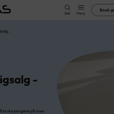
Book g
Søk
Meny
gsalg…
igsalg -
rt å bruke pengene på noen