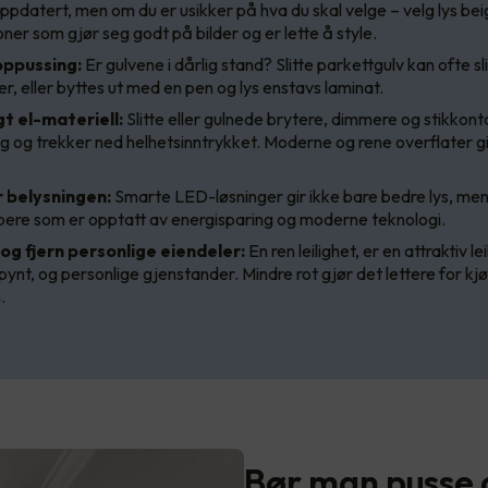
oppdatert, men om du er usikker på hva du skal velge – velg lys beig
oner som gjør seg godt på bilder og er lette å style.
ppussing:
Er gulvene i dårlig stand? Slitte parkettgulv kan ofte sl
ger, eller byttes ut med en pen og lys enstavs laminat.
gt el-materiell:
Slitte eller gulnede brytere, dimmere og stikkonta
g og trekker ned helhetsinntrykket. Moderne og rene overflater gi
 belysningen:
Smarte LED-løsninger gir ikke bare bedre lys, me
øpere som er opptatt av energisparing og moderne teknologi.
og fjern personlige eiendeler:
En ren leilighet, er en attraktiv le
ynt, og personlige gjenstander. Mindre rot gjør det lettere for kj
n.
Bør man pusse 