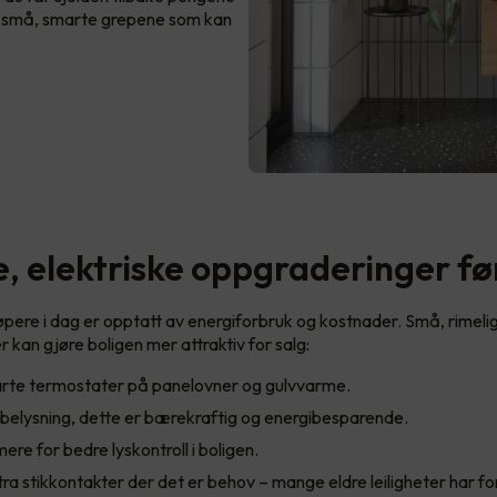
de små, smarte grepene som kan
, elektriske oppgraderinger fø
pere i dag er opptatt av energiforbruk og kostnader. Små, rimeli
 kan gjøre boligen mer attraktiv for salg:
marte termostater på panelovner og gulvvarme.
-belysning, dette er bærekraftig og energibesparende.
mere for bedre lyskontroll i boligen.
stra stikkontakter der det er behov – mange eldre leiligheter har fo