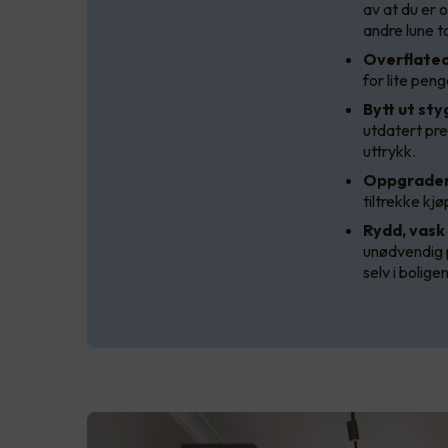
av at du er 
andre lune t
Overflateo
for lite pen
Bytt ut sty
utdatert pre
uttrykk.
Oppgrader
tiltrekke kj
Rydd, vask 
unødvendig p
selv i bolige