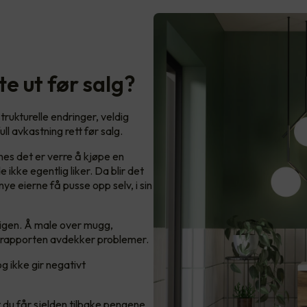
te ut før salg?
rukturelle endringer, veldig
ull avkastning rett før salg.
synes det er verre å kjøpe en
ikke egentlig liker. Da blir det
ye eierne få pusse opp selv, i sin
ligen. Å male over mugg,
ndsrapporten avdekker problemer.
g ikke gir negativt
du får sjelden tilbake pengene