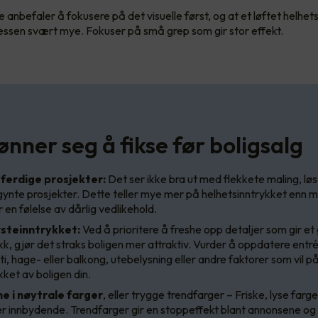
anbefaler å fokusere på det visuelle først, og at et løftet helhet
essen svært mye. Fokuser på små grep som gir stor effekt.
ønner seg å fikse før boligsalg
vferdige prosjekter:
Det ser ikke bra ut med flekkete maling, løs
nte prosjekter. Dette teller mye mer på helhetsinntrykket enn ma
r en følelse av dårlig vedlikehold.
rsteinntrykket:
Ved å prioritere å freshe opp detaljer som gir et
kk, gjør det straks boligen mer attraktiv. Vurder å oppdatere entr
i, hage- eller balkong, utebelysning eller andre faktorer som vil p
kket av boligen din.
e i nøytrale farger
, eller trygge trendfarger – Friske, lyse far
r innbydende. Trendfarger gir en stoppeffekt blant annonsene og g