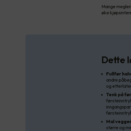
Mange meglere 
øke kjøpsinter
Dette l
Fullfør hal
andre påbegy
og etterlate
Tenk på fø
førsteinntry
inngangspart
førsteinntry
Mal veggen
større og me