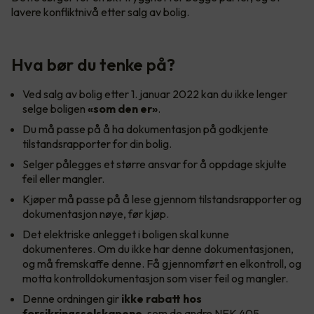
lavere konfliktnivå etter salg av bolig.
Hva bør du tenke på?
Ved salg av bolig etter 1. januar 2022 kan du ikke lenger
selge boligen
«som den er»
.
Du må passe på å ha dokumentasjon på godkjente
tilstandsrapporter for din bolig.
Selger pålegges et større ansvar for å oppdage skjulte
feil eller mangler.
Kjøper må passe på å lese gjennom tilstandsrapporter og
dokumentasjon nøye, før kjøp.
Det elektriske anlegget i boligen skal kunne
dokumenteres. Om du ikke har denne dokumentasjonen,
og må fremskaffe denne. Få gjennomført en elkontroll, og
motta kontrolldokumentasjon som viser feil og mangler.
Denne ordningen gir
ikke rabatt hos
forsikringsselskapene
, som de andre NEK 405