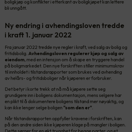
boligkjøp og konflikter i etterkant av boligkjøpet kan lettere
bli unngått.
Ny endring i avhendingsloven tredde
i kraft 1. januar 2022
Fra januar 2022 tredde nye regler i kraft, ved salg av bolig og
fritidsbolig.
Avhendingsloven regulerer kjøp og salg av
eiendom
, med en intensjon om å skape en tryggere handel
på boligmarkedet. Den nye forskriften stiller minimumskrav
til innholdet i tilstandsrapporter som brukes ved avhending
av helårs- og fritidsboliger når kjøperen er forbruker.
Det betyr i korte trekk at nå må kjøpere sette seg
grundigere inn i boligens dokumentasjon, mens selgere har
en plikt til å dokumentere boligens tilstand mer nøyaktig, og
kan ikke lenger selge boligen
"som den er"
.
Når tilstandsrapporten oppfyller kravene i forskriften, kan
på den andre siden ikke kjøperen klage på mangler i boligen.
Dette sørger for en økt trygghet for begge parter, og et