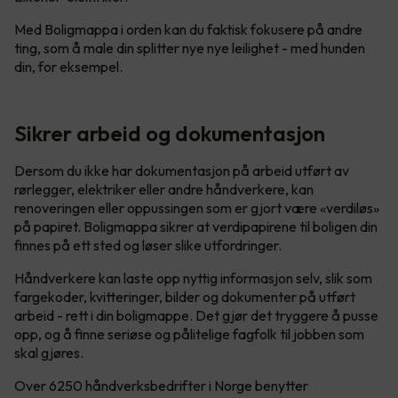
Med Boligmappa i orden kan du faktisk fokusere på andre
ting, som å male din splitter nye nye leilighet - med hunden
din, for eksempel.
Sikrer arbeid og dokumentasjon
Dersom du ikke har dokumentasjon på arbeid utført av
rørlegger, elektriker eller andre håndverkere, kan
renoveringen eller oppussingen som er gjort være «verdiløs»
på papiret. Boligmappa sikrer at verdipapirene til boligen din
finnes på ett sted og løser slike utfordringer.
Håndverkere kan laste opp nyttig informasjon selv, slik som
fargekoder, kvitteringer, bilder og dokumenter på utført
arbeid - rett i din boligmappe. Det gjør det tryggere å pusse
opp, og å finne seriøse og pålitelige fagfolk til jobben som
skal gjøres.
Over 6250 håndverksbedrifter i Norge benytter