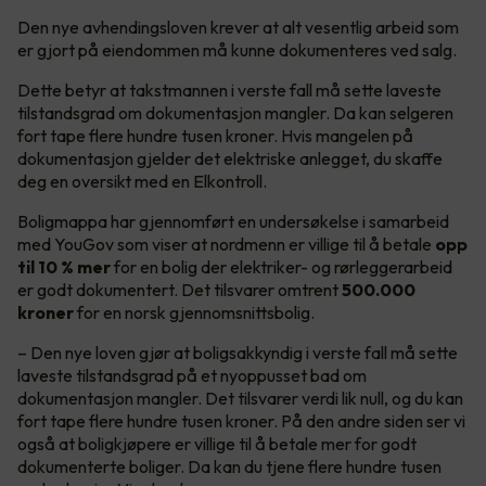
Den nye avhendingsloven krever at alt vesentlig arbeid som
er gjort på eiendommen må kunne dokumenteres ved salg.
Dette betyr at takstmannen i verste fall må sette laveste
tilstandsgrad om dokumentasjon mangler. Da kan selgeren
fort tape flere hundre tusen kroner. Hvis mangelen på
dokumentasjon gjelder det elektriske anlegget, du skaffe
deg en oversikt med en Elkontroll.
Boligmappa har gjennomført en undersøkelse i samarbeid
med YouGov som viser at nordmenn er villige til å betale
opp
til 10 % mer
for en bolig der elektriker- og rørleggerarbeid
er godt dokumentert. Det tilsvarer omtrent
500.000
kroner
for en norsk gjennomsnittsbolig.
– Den nye loven gjør at boligsakkyndig i verste fall må sette
laveste tilstandsgrad på et nyoppusset bad om
dokumentasjon mangler. Det tilsvarer verdi lik null, og du kan
fort tape flere hundre tusen kroner. På den andre siden ser vi
også at boligkjøpere er villige til å betale mer for godt
dokumenterte boliger. Da kan du tjene flere hundre tusen