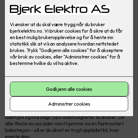
Bilde: Easee
Når du kjøper elbil har du et par ting å tenke på
, blant annet
ladetype og hva slags type lademuligheter du ønsker. De
aller fleste av oss lader mest hjemme via en fastmontert
ladestasjon – så er du sikret en trygt oppladet bil, hver
eneste dag.