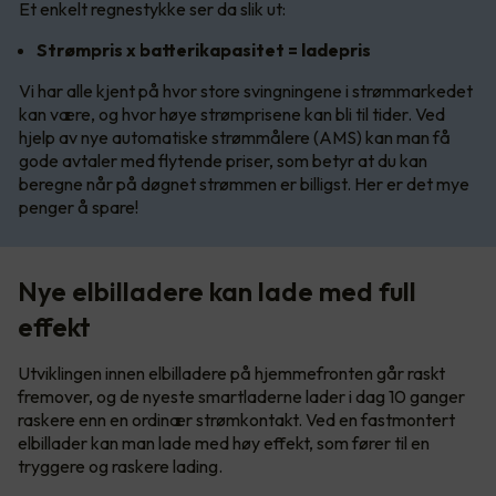
Et enkelt regnestykke ser da slik ut:
Strømpris x batterikapasitet = ladepris
Vi har alle kjent på hvor store svingningene i strømmarkedet
kan være, og hvor høye strømprisene kan bli til tider. Ved
hjelp av nye automatiske strømmålere (AMS) kan man få
gode avtaler med flytende priser, som betyr at du kan
beregne når på døgnet strømmen er billigst. Her er det mye
penger å spare!
Nye elbilladere kan lade med full
effekt
Utviklingen innen elbilladere på hjemmefronten går raskt
fremover, og de nyeste smartladerne lader i dag 10 ganger
raskere enn en ordinær strømkontakt. Ved en fastmontert
elbillader kan man lade med høy effekt, som fører til en
tryggere og raskere lading.