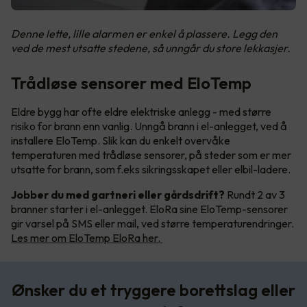
Denne lette, lille alarmen er enkel å plassere. Legg den
ved de mest utsatte stedene, så unngår du store lekkasjer.
Trådløse sensorer med EloTemp
Eldre bygg har ofte eldre elektriske anlegg - med større
risiko for brann enn vanlig. Unngå brann i el-anlegget, ved å
installere EloTemp. Slik kan du enkelt overvåke
temperaturen med trådløse sensorer, på steder som er mer
utsatte for brann, som f.eks sikringsskapet eller elbil-ladere.
Jobber du med gartneri eller gårdsdrift?
Rundt 2 av 3
branner starter i el-anlegget. EloRa sine EloTemp-sensorer
gir varsel på SMS eller mail, ved større temperaturendringer.
Les mer om EloTemp EloRa her.
Ønsker du et tryggere borettslag eller