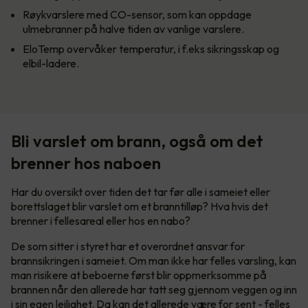
Røykvarslere med CO-sensor, som kan oppdage
ulmebranner på halve tiden av vanlige varslere.
EloTemp overvåker temperatur, i f.eks sikringsskap og
elbil-ladere.
Bli varslet om brann, også om det
brenner hos naboen
Har du oversikt over tiden det tar før alle i sameiet eller
borettslaget blir varslet om et branntilløp? Hva hvis det
brenner i fellesareal eller hos en nabo?
De som sitter i styret har et overordnet ansvar for
brannsikringen i sameiet. Om man ikke har felles varsling, kan
man risikere at beboerne først blir oppmerksomme på
brannen når den allerede har tatt seg gjennom veggen og inn
i sin egen leilighet. Da kan det allerede være for sent - felles