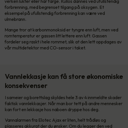
verken lukter eller har farge. Kullos dannes ved ufullstendig
forbrenning, med begrenset tilgang på oksygen. Et
eksempel på ufullstendig forbrenning kan være ved
ulmebrann.
Mange tror at karbonmonoksid er tyngre enn luft, men ved
romtemperatur er gassen litt lettere enn luft. Gassen
fordeler seg raskt i hele rommet, slik at den lett oppdages av
vår multidetektor med CO-sensor i taket.
Vannlekkasje kan få store økonomiske
konsekvenser
I sameier og borettslag skyldes hele 3 av 4 innmeldte skader
faktisk vannlekkasjer. Når man bor tett på andre mennesker
kan fort en lekkasje hos naboen dryppe hos deg.
Vannalarmen fra Elotec Ajax er liten, helt trådløs og
plasseres akkurat der du ønsker. Om du legger den ved