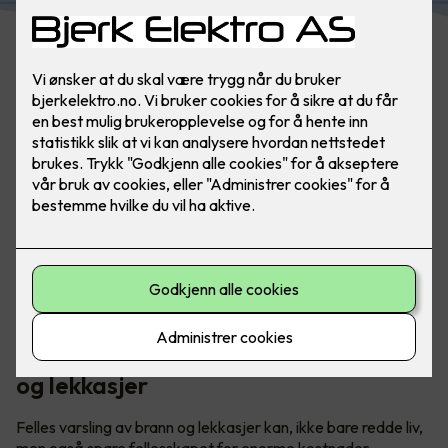
Med flere familier under samme tak er det ekstra viktig å
ta sikkerhet på alvor. Med Elotec Ajax kan man sove trygt
om natta.
Elotec varsler fellesskapet om brann
og lekkasjer
Felles varsling av brann og lekkasjer kan, ikke bare redde liv,
men også spare fellesskapet for enorme kostnader.