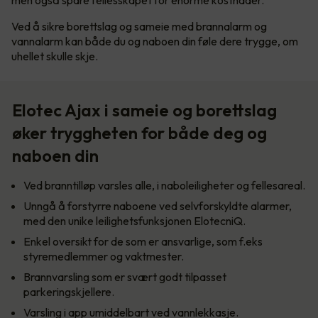
Ved å sikre borettslag og sameie med brannalarm og
vannalarm kan både du og naboen din føle dere trygge, om
uhellet skulle skje.
Elotec Ajax i sameie og borettslag
øker tryggheten for både deg og
naboen din
Ved branntilløp varsles alle, i naboleiligheter og fellesareal.
Unngå å forstyrre naboene ved selvforskyldte alarmer,
med den unike leilighetsfunksjonen ElotecniQ.
Enkel oversikt for de som er ansvarlige, som f.eks
styremedlemmer og vaktmester.
Brannvarsling som er svært godt tilpasset
parkeringskjellere.
Varsling i app umiddelbart ved vannlekkasje.