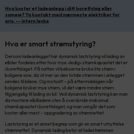
Hva koster et ladeanlegg i ditt borettslag eller
sameie? Ta kontakt med nærmeste elektriker for
pris. -- intern lenke
Hva er smart strømstyring?
Dersom ladeanlegget har dynamisk laststyring vil lading av
elbiler fordeles etter hvor mye «ledig» strømkapasitet det er
i borettslaget. På natten vil beboerne bruke lite strøm i
boligene sine, da vil mer av den totale strømmen i anlegget
sendes til bilene. Og motsatt – på ettermiddagen når
boligene bruker mye strøm, vil det være mindre strøm
tilgjengelig til lading av bil. Ved dynamisk laststyring kan man
da montere elbilladere uten å overskride maksimal
strømkapasitet i borettslaget, og man unngår det som
koster aller mest – oppgradering av strømnettet.
Laststyring er et annet begrep som gir en smart utnyttelse
strømnettet. Dynamisk lading betyr at ladestrømmen