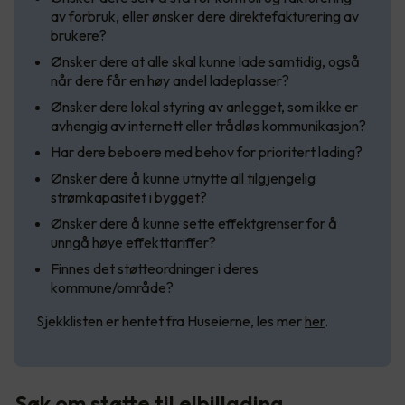
av forbruk, eller ønsker dere direktefakturering av
brukere?
Ønsker dere at alle skal kunne lade samtidig, også
når dere får en høy andel ladeplasser?
Ønsker dere lokal styring av anlegget, som ikke er
avhengig av internett eller trådløs kommunikasjon?
Har dere beboere med behov for prioritert lading?
Ønsker dere å kunne utnytte all tilgjengelig
strømkapasitet i bygget?
Ønsker dere å kunne sette effektgrenser for å
unngå høye effekttariffer?
Finnes det støtteordninger i deres
kommune/område?
Sjekklisten er hentet fra Huseierne, les mer
her
.
Søk om støtte til elbillading