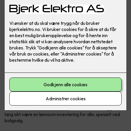
Mange borettslag og sameier er i gang med å etablere
ladeanlegg for elbiler. Flere har til nå gitt beboere tillatelse til
å installere ladere til eget bruk, men etter hvert som stadig
flere kjører elbil, vil det være helt nødvendig å ha ett
felles
ladeanlegg for hele borettslaget
. Et felles ladeanlegg vil på
lang sikt være en lønnsom investering for alle, spesielt ved
boligsalg.