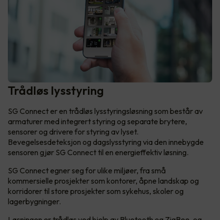
Trådløs lysstyring
SG Connect er en trådløs lysstyringsløsning som består av
armaturer med integrert styring og separate brytere,
sensorer og drivere for styring av lyset.
Bevegelsesdeteksjon og dagslysstyring via den innebygde
sensoren gjør SG Connect til en energieffektiv løsning.
SG Connect egner seg for ulike miljøer, fra små
kommersielle prosjekter som kontorer, åpne landskap og
korridorer til store prosjekter som sykehus, skoler og
lagerbygninger.
Løsningen er trådløs ved hjelp av Bluetooth og ZigBee, og