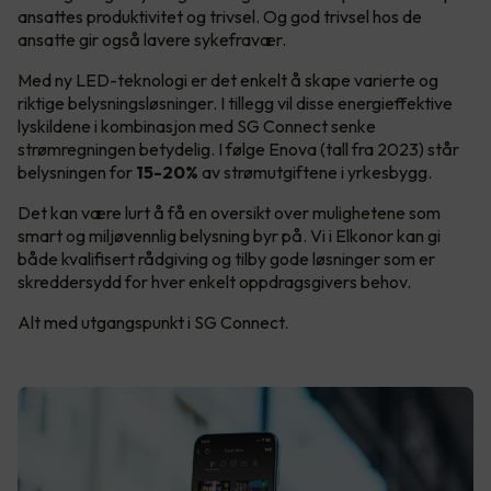
ansattes produktivitet og trivsel. Og god trivsel hos de
ansatte gir også lavere sykefravær.
Med ny LED-teknologi er det enkelt å skape varierte og
riktige belysningsløsninger. I tillegg vil disse energieffektive
lyskildene i kombinasjon med SG Connect senke
strømregningen betydelig. I følge Enova (tall fra 2023) står
belysningen for
15-20%
av strømutgiftene i yrkesbygg.
Det kan være lurt å få en oversikt over mulighetene som
smart og miljøvennlig belysning byr på. Vi i Elkonor kan gi
både kvalifisert rådgiving og tilby gode løsninger som er
skreddersydd for hver enkelt oppdragsgivers behov.
Alt med utgangspunkt i SG Connect.