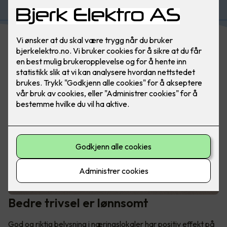
Bedre trivsel er lønnsomt
God og riktig belysning i næringslokaler har positiv effekt på