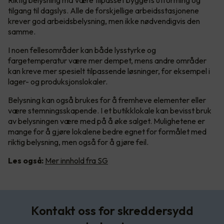
Riktig belysning må være tilpasset byggets utforming og
tilgang til dagslys. Alle de forskjellige arbeidsstasjonene
krever god arbeidsbelysning, men ikke nødvendigvis den
samme.
I noen fellesområder kan både lysstyrke og
fargetemperatur være mer dempet, mens andre områder
kan kreve mer spesielt tilpassende løsninger, for eksempel i
lager- og produksjonslokaler.
Belysning kan også brukes for å fremheve elementer eller
være stemningsskapende. I et butikklokale kan bevisst bruk
av belysningen være med på å øke salget. Mulighetene er
mange for å gjøre lokalene bedre egnet for formålet med
riktig belysning, men også for å gjøre feil.
Les også:
Mer innhold fra SG
Kontakt oss for skreddersydd