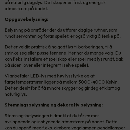
på naturlig dagslys. Det skaper en frisk og energisk
atmosfære på badet.
Oppgavebelysning:
Belysning på områder der du utfører daglige rutiner, som
rundt servanten og foran speilet, er også viktig å tenke på.
Det er veldig praktisk å ha godt lys til barberingen, til å
sminke seg eller pusse tennene. Her har du mange valg. Du
kan f.eks. installere et speilskap eller speil med lys rundt, bak,
på siden, over eller integrert i selve speilet.
Vi anbefaler LED-lys med høy lysstyrke og at
fargetemperaturen ligger på mellom 3000-4000 Kelvin.
Det er ideelt for å få mindre skygger og gir deg et klart og
naturlig lys.
Stemningsbelysning og dekorativ belysning:
Stemningsbelysningen bidrar til at du får en mer
avslappende og innbydende atmosfære på badet. Dette
kan du oppnå med f.eks. dimbare vegglamper, pendellamper