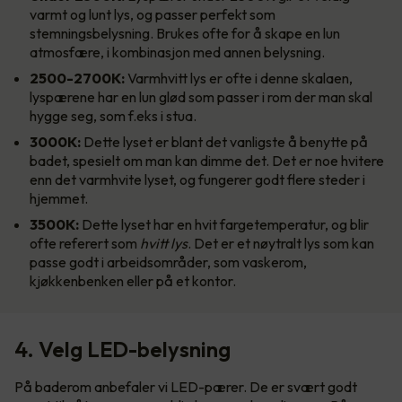
varmt og lunt lys, og passer perfekt som
stemningsbelysning. Brukes ofte for å skape en lun
atmosfære, i kombinasjon med annen belysning.
2500-2700K:
Varmhvitt lys er ofte i denne skalaen,
lyspærene har en lun glød som passer i rom der man skal
hygge seg, som f.eks i stua.
3000K:
Dette lyset er blant det vanligste å benytte på
badet, spesielt om man kan dimme det. Det er noe hvitere
enn det varmhvite lyset, og fungerer godt flere steder i
hjemmet.
3500K:
Dette lyset har en hvit fargetemperatur, og blir
ofte referert som
hvitt lys
. Det er et nøytralt lys som kan
passe godt i arbeidsområder, som vaskerom,
kjøkkenbenken eller på et kontor.
4. Velg LED-belysning
På baderom anbefaler vi LED-pærer. De er svært godt