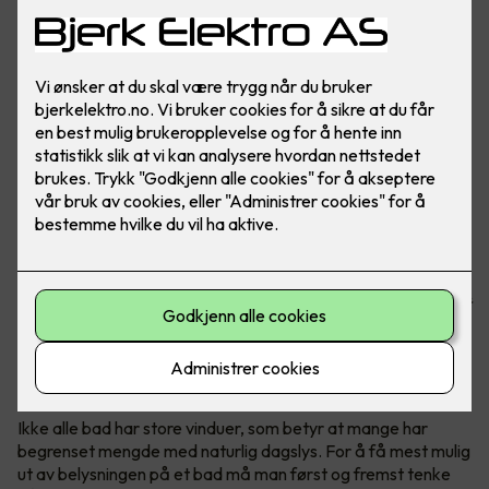
God baderomsbelysning er viktig for de daglige morgen-
og kveldsrutinene, og for å holde det rent og pent på
badet. I tillegg kan belysning heve det stilmessige uttrykket
betraktelig!
1. Bruk dimbare downlights i taket
Ikke alle bad har store vinduer, som betyr at mange har
begrenset mengde med naturlig dagslys. For å få mest mulig
ut av belysningen på et bad må man først og fremst tenke