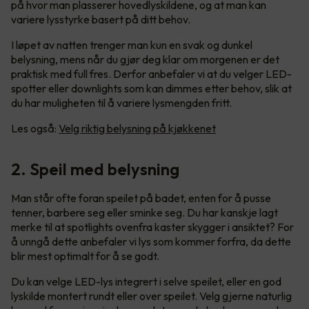
på hvor man plasserer hovedlyskildene, og at man kan
variere lysstyrke basert på ditt behov.
I løpet av natten trenger man kun en svak og dunkel
belysning, mens når du gjør deg klar om morgenen er det
praktisk med full fres. Derfor anbefaler vi at du velger LED-
spotter eller downlights som kan dimmes etter behov, slik at
du har muligheten til å variere lysmengden fritt.
Les også:
Velg riktig belysning på kjøkkenet
2. Speil med belysning
Man står ofte foran speilet på badet, enten for å pusse
tenner, barbere seg eller sminke seg. Du har kanskje lagt
merke til at spotlights ovenfra kaster skygger i ansiktet? For
å unngå dette anbefaler vi lys som kommer forfra, da dette
blir mest optimalt for å se godt.
Du kan velge LED-lys integrert i selve speilet, eller en god
lyskilde montert rundt eller over speilet. Velg gjerne naturlig