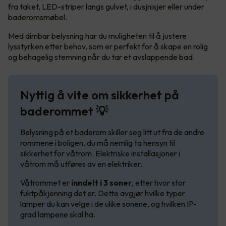
fra taket, LED-striper langs gulvet, i dusjnisjer eller under
baderomsmøbel.
Med dimbar belysning har du muligheten til å justere
lysstyrken etter behov, som er perfekt for å skape en rolig
og behagelig stemning når du tar et avslappende bad.
Nyttig å vite om sikkerhet på
baderommet 💡
Belysning på et baderom skiller seg litt ut fra de andre
rommene i boligen, du må nemlig ta hensyn til
sikkerhet for våtrom. Elektriske installasjoner i
våtrom må utføres av en elektriker.
Våtrommet er
inndelt i 3 soner
, etter hvor stor
fuktpåkjenning det er. Dette avgjør hvilke typer
lamper du kan velge i de ulike sonene, og hvilken IP-
grad lampene skal ha.