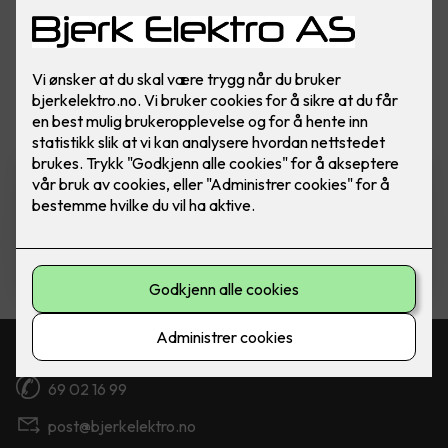
Vis flere
filtre
Nobø Top Panelovn 1000W
Ferdig montert utskift panelovn -
Nobø Top 1000W inkl. kontrollenhet
3,790
,-
Kontakt oss
69 02 16 99
post@bjerkelektro.no