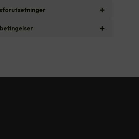
gsforutsetninger
sbetingelser